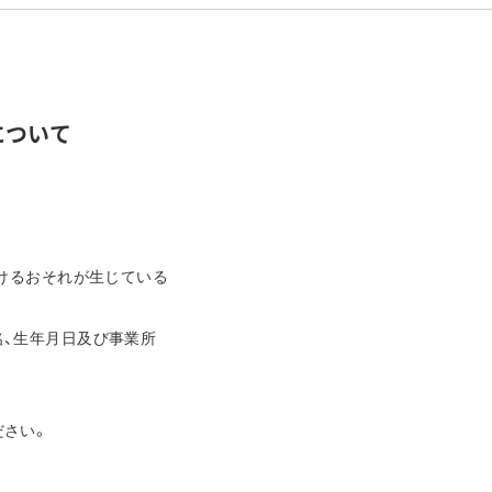
について
けるおそれが生じている
名、生年月日及び事業所
ださい。